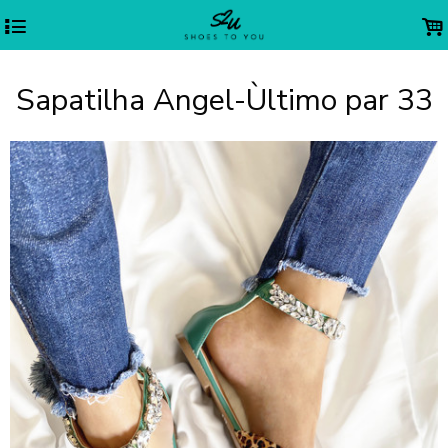
4
.
Sapatilha Angel-Ùltimo par 33