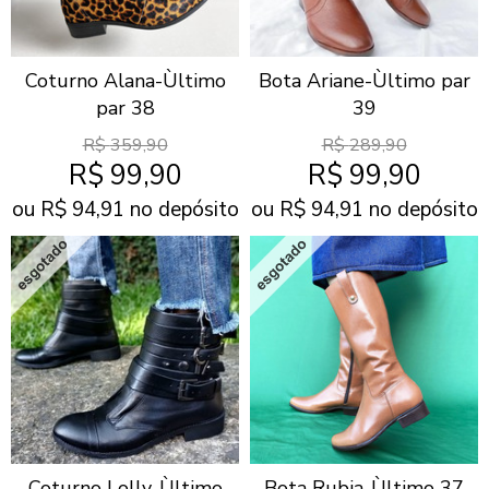
Coturno Alana-Ùltimo
Bota Ariane-Ùltimo par
par 38
39
R$
359,90
R$
289,90
R$
99,90
R$
99,90
ou R$
94,91
no depósito
ou R$
94,91
no depósito
Coturno Lolly-Ùltimo
Bota Rubia-Ùltimo 37