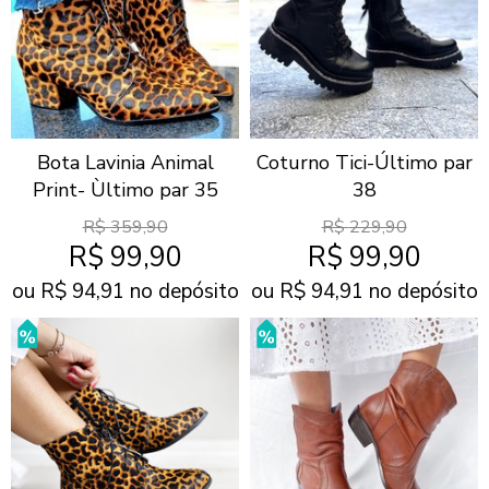
Bota Lavinia Animal
Coturno Tici-Último par
Print- Ùltimo par 35
38
R$
359,90
R$
229,90
R$
99,90
R$
99,90
ou R$
94,91
no depósito
ou R$
94,91
no depósito