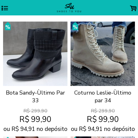
4
.
Bota Sandy-Ùltimo Par
Coturno Leslie-Ùltimo
33
par 34
R$
299,90
R$
299,90
R$
99,90
R$
99,90
ou R$
94,91
no depósito
ou R$
94,91
no depósito