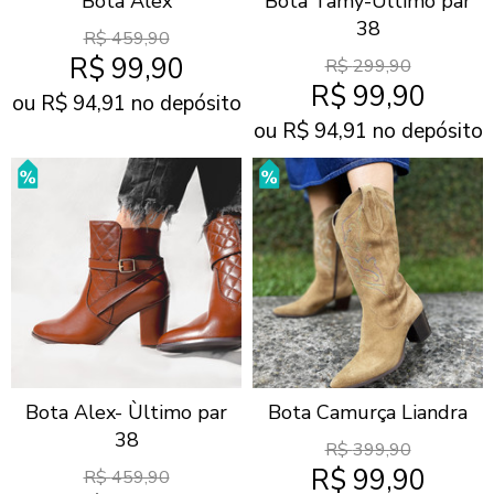
Bota Alex
Bota Tamy-Ùltimo par
38
R$
459,90
R$
99,90
R$
299,90
R$
99,90
ou R$
94,91
no depósito
ou R$
94,91
no depósito
Bota Alex- Ùltimo par
Bota Camurça Liandra
38
R$
399,90
R$
99,90
R$
459,90