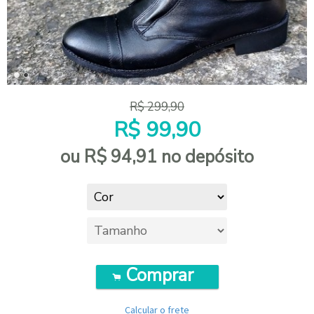
R$
299,90
R$
99,90
ou R$
94,91
no depósito
Comprar
.
Calcular o frete