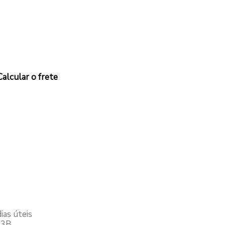
Calcular o frete
dias úteis
03B