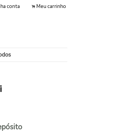
ha conta
Meu carrinho
.
odos
i
epósito