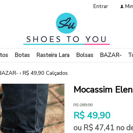
Entrar
Min
f
tos
Botas
Rasteira Lara
Bolsas
BAZAR-
T
BAZAR-
›
R$ 49,90 Calçados
Mocassim Elen
R$
289,90
R$
49,90
ou R$
47,41
no d